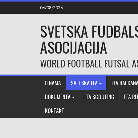
Skip
06/08/2026
to
content
SVETSKA FUDBAL
ASOCIJACIJA
WORLD FOOTBALL FUTSAL A
O NAMA
SVETSKA FFA
FFA BALKAN
DOKUMENTA
FFA SCOUTING
FFA R
KONTAKT