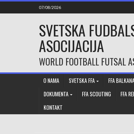
Skip
07/08/2026
to
content
SVETSKA FUDBAL
ASOCIJACIJA
WORLD FOOTBALL FUTSAL A
O NAMA
SVETSKA FFA
FFA BALKAN
DOKUMENTA
FFA SCOUTING
FFA R
KONTAKT