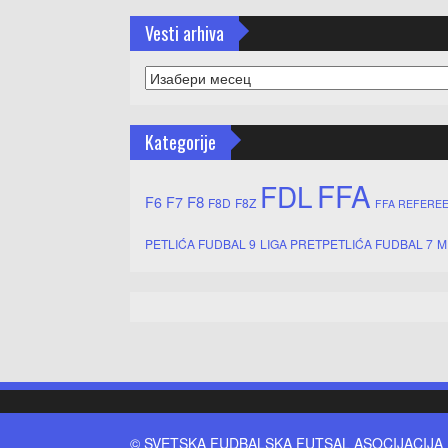
Vesti arhiva
Vesti
arhiva
Kategorije
FFA
FDL
F8
F6
F7
F8D
F8Z
FFA REFERE
PETLIĆA FUDBAL 9
LIGA PRETPETLIĆA FUDBAL 7
M
© SVETSKA FUDBALSKA FUTSAL ASOCIJACIJA