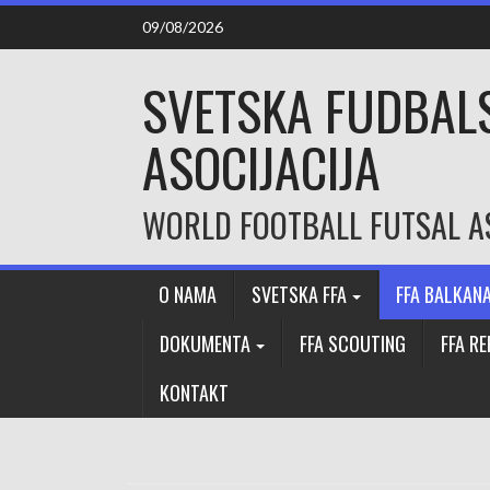
Skip
09/08/2026
to
content
SVETSKA FUDBAL
ASOCIJACIJA
WORLD FOOTBALL FUTSAL A
O NAMA
SVETSKA FFA
FFA BALKAN
DOKUMENTA
FFA SCOUTING
FFA R
KONTAKT