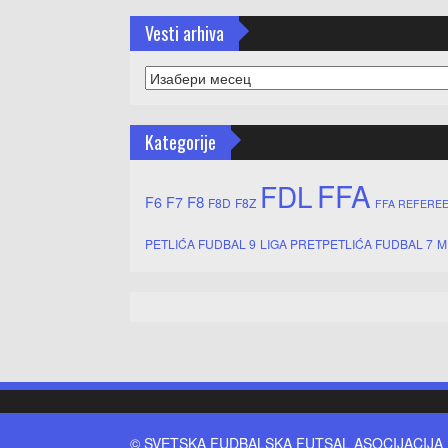
Vesti arhiva
Vesti
arhiva
Kategorije
FFA
FDL
F8
F6
F7
F8D
F8Z
FFA REFERE
PETLIĆA FUDBAL 9
LIGA PRETPETLIĆA FUDBAL 7
M
© SVETSKA FUDBALSKA FUTSAL ASOCIJACIJA